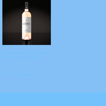
Armance (rosé) – Caisse
de 6 bouteilles 75cl
108
€
Choix des options