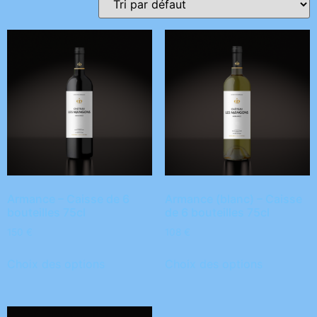
Armance – Caisse de 6
Armance (blanc) – Caisse
bouteilles 75cl
de 6 bouteilles 75cl
150
€
108
€
Choix des options
Choix des options