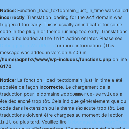
Notice
: Function _load_textdomain_just_in_time was called
incorrectly
. Translation loading for the
domain was
acf
triggered too early. This is usually an indicator for some
code in the plugin or theme running too early. Translations
should be loaded at the
action or later. Please see
init
Debugging in WordPress
for more information. (This
message was added in version 6.7.0.) in
/home/aqpnfxv/www/wp-includes/functions.php
on line
6170
Notice
: La fonction _load_textdomain_just_in_time a été
appelée de façon
incorrecte
. Le chargement de la
traduction pour le domaine
a
woocommerce-services
été déclenché trop tôt. Cela indique généralement que du
code dans l’extension ou le thème s’exécute trop tôt. Les
traductions doivent être chargées au moment de l’action
ou plus tard. Veuillez lire
Débogage dans WordPress
init