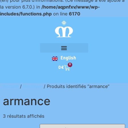
(en) pour plus d’informations. (Ce message a été ajouté à
la version 6.7.0.) in
/home/aqpnfxv/www/wp-
includes/functions.php
on line
6170
English
0
0
€
Accueil
/
Boutique
/ Produits identifiés “armance”
armance
3 résultats affichés