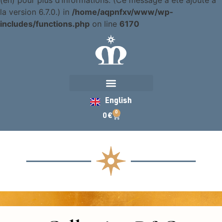
(en) pour plus d’informations. (Ce message a été ajouté à
la version 6.7.0.) in
/home/aqpnfxv/www/wp-
includes/functions.php
on line
6170
English
0
0
€