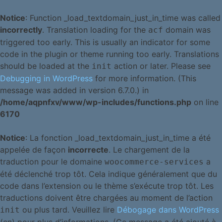
Notice
: Function _load_textdomain_just_in_time was called
incorrectly
. Translation loading for the
domain was
acf
triggered too early. This is usually an indicator for some
code in the plugin or theme running too early. Translations
should be loaded at the
action or later. Please see
init
Debugging in WordPress
for more information. (This
message was added in version 6.7.0.) in
/home/aqpnfxv/www/wp-includes/functions.php
on line
6170
Notice
: La fonction _load_textdomain_just_in_time a été
appelée de façon
incorrecte
. Le chargement de la
traduction pour le domaine
a
woocommerce-services
été déclenché trop tôt. Cela indique généralement que du
code dans l’extension ou le thème s’exécute trop tôt. Les
traductions doivent être chargées au moment de l’action
ou plus tard. Veuillez lire
Débogage dans WordPress
init