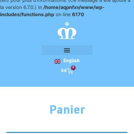
(en) pour plus d’informations. (Ce message a été ajouté à
la version 6.7.0.) in
/home/aqpnfxv/www/wp-
includes/functions.php
on line
6170
English
0
0
€
Panier