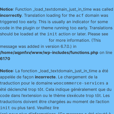
Notice
: Function _load_textdomain_just_in_time was called
incorrectly
. Translation loading for the
domain was
acf
triggered too early. This is usually an indicator for some
code in the plugin or theme running too early. Translations
should be loaded at the
action or later. Please see
init
Debugging in WordPress
for more information. (This
message was added in version 6.7.0.) in
/home/aqpnfxv/www/wp-includes/functions.php
on line
6170
Notice
: La fonction _load_textdomain_just_in_time a été
appelée de façon
incorrecte
. Le chargement de la
traduction pour le domaine
a
woocommerce-services
été déclenché trop tôt. Cela indique généralement que du
code dans l’extension ou le thème s’exécute trop tôt. Les
traductions doivent être chargées au moment de l’action
ou plus tard. Veuillez lire
Débogage dans WordPress
init