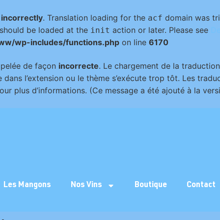
d
incorrectly
. Translation loading for the
domain was trig
acf
s should be loaded at the
action or later. Please see
De
init
ww/wp-includes/functions.php
on line
6170
appelée de façon
incorrecte
. Le chargement de la traductio
 dans l’extension ou le thème s’exécute trop tôt. Les trad
our plus d’informations. (Ce message a été ajouté à la versi
Les Mangons
Nos Vins
Boutique
Contact