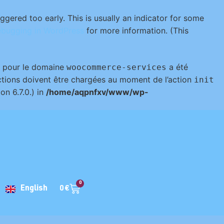
gered too early. This is usually an indicator for some
bugging in WordPress
for more information. (This
n pour le domaine
a été
woocommerce-services
uctions doivent être chargées au moment de l’action
init
on 6.7.0.) in
/home/aqpnfxv/www/wp-
0
0
€
English